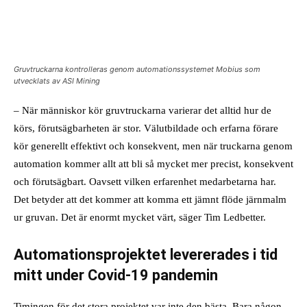
Gruvtruckarna kontrolleras genom automationssystemet Mobius som
utvecklats av ASI Mining
– När människor kör gruvtruckarna varierar det alltid hur de
körs, förutsägbarheten är stor. Välutbildade och erfarna förare
kör generellt effektivt och konsekvent, men när truckarna genom
automation kommer allt att bli så mycket mer precist, konsekvent
och förutsägbart. Oavsett vilken erfarenhet medarbetarna har.
Det betyder att det kommer att komma ett jämnt flöde järnmalm
ur gruvan. Det är enormt mycket värt, säger Tim Ledbetter.
Automationsprojektet levererades i tid
mitt under Covid-19
pandemin
Timingen för det stora projektet var inte den bästa. Bara någon