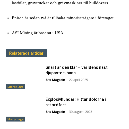
lastbilar, gruvtruckar och grävmaskiner till bulldozers.
Epiroc är sedan två år tillbaka minoritetsägare i företaget.
ASI Mining är baserat i USA.
Relaterade artiklar
Snart är den klar – världens näst
djupaste t-bana
Bitz Magasin
-
22 april 2025
Skarpt läge
Explosivhundar: Hittar dolorna i
rekordfart
Bitz Magasin
-
30 augusti 2023
Skarpt läge