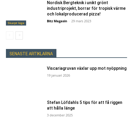
Nordisk Bergteknik i unikt grönt
industriprojekt, borrar för tropisk värme
och lokalproducerad pizza!
Bitz Magasin
-
29 mars 2023
Skarpt läge
SENASTE ARTIKLARNA
Viscariagruvan växlar upp mot nyöppning
19 januari 2026
Stefan Löfdahls 5 tips för att få riggen
att hålla länge
3 december 2025