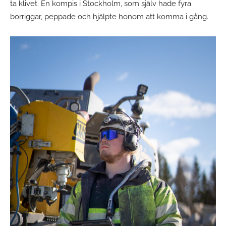
ta klivet. En kompis i Stockholm, som själv hade fyra
borriggar, peppade och hjälpte honom att komma i gång.