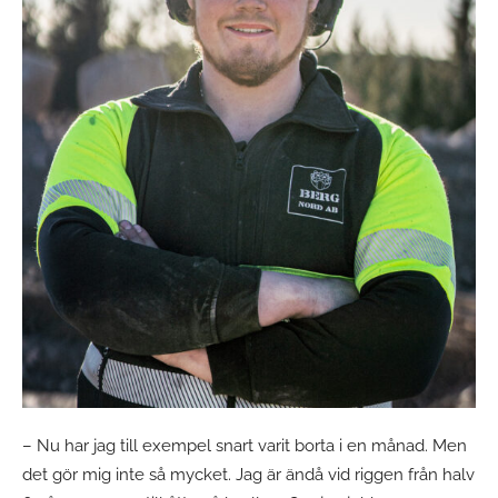
– Nu har jag till exempel snart varit borta i en månad. Men
det gör mig inte så mycket. Jag är ändå vid riggen från halv