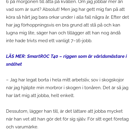
6 på morgonen till åtta på kvällen. Om jag jobbar mer än
vad som är sunt? Absolut! Men jag har gett mig fan på att
köra så hårt jag bara orkar under i alla fall några år. Efter det
har jag förhoppningsvis en bra grund att stå på och kan
lugna mig lite, säger han och tillägger att han nog ändå
inte hade trivts med ett vanligt 7–16-jobb.
LÄS MER: SmartROC T40 – riggen som är världsmästare i
snålhet
– Jag har legat borta i hela mitt arbetsliv, sov i skogskojor
när jag hjälpte min morbror i skogen i tonåren. Det är så jag
har lärt mig att jobba, helt enkelt.
Dessutom, lägger han till, är det lättare att jobba mycket
när han vet att han gör det för sig själv. För sitt eget företag
och varumärke.