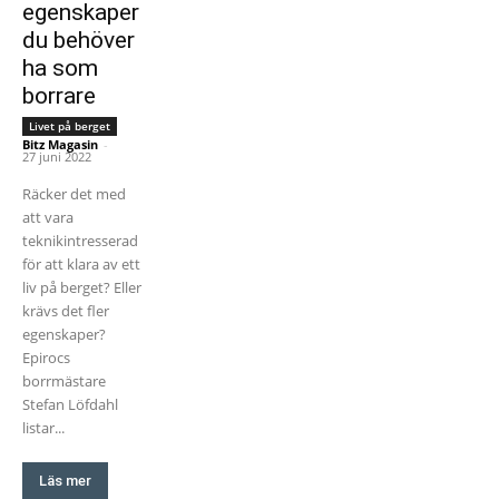
egenskaper
du behöver
ha som
borrare
Livet på berget
Bitz Magasin
-
27 juni 2022
Räcker det med
att vara
teknikintresserad
för att klara av ett
liv på berget? Eller
krävs det fler
egenskaper?
Epirocs
borrmästare
Stefan Löfdahl
listar...
Läs mer