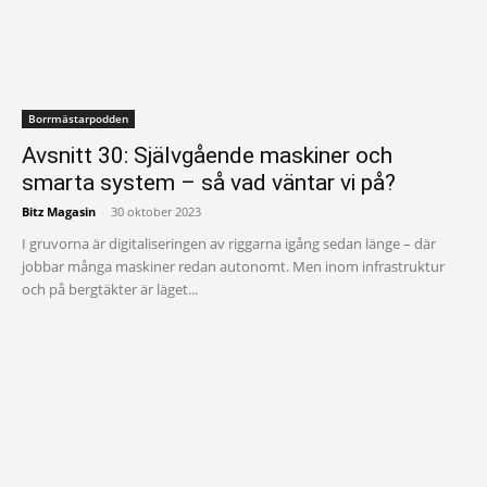
Borrmästarpodden
Avsnitt 30: Självgående maskiner och
smarta system – så vad väntar vi på?
Bitz Magasin
-
30 oktober 2023
I gruvorna är digitaliseringen av riggarna igång sedan länge – där
jobbar många maskiner redan autonomt. Men inom infrastruktur
och på bergtäkter är läget...