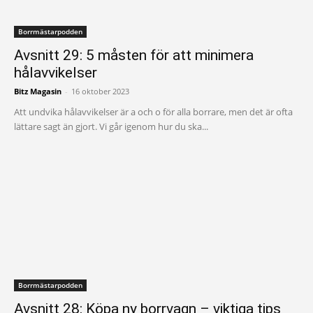
Borrmästarpodden
Avsnitt 29: 5 måsten för att minimera
hålavvikelser
Bitz Magasin
-
16 oktober 2023
Att undvika hålavvikelser är a och o för alla borrare, men det är ofta
lättare sagt än gjort. Vi går igenom hur du ska...
Borrmästarpodden
Avsnitt 28: Köpa ny borrvagn – viktiga tips