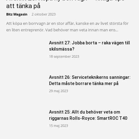
att tänka på
Bitz Magasin
-
2 oktober 2023
Att köpa en borrvagn är en stor affär, kanske en av livet största för
en liten entreprenör. Vad behöver man veta innan man ens...
Avsnitt 27: Jobba borta – raka vägen till
skilsmässa?
18 september 2023
Avsnitt 26: Serviceteknikerns sanningar:
Detta måste borrare tänka mer på
29 maj 2023
Avsnitt 25: Allt du behöver veta om
riggarnas Rolls-Royce: SmartROC T40
15 maj 2023