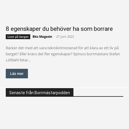
8 egenskaper du behöver ha som borrare
Bitz Magasin
-
27 juni 2022
Livet på berget
Räcker det med att vara teknikintresserad för att klara av ett liv på
berget? Eller krävs det fler egenskaper? Epirocs borrmästare Stefan
Löfdahl listar...
Läs mer
Senaste från Borrmästarpodden