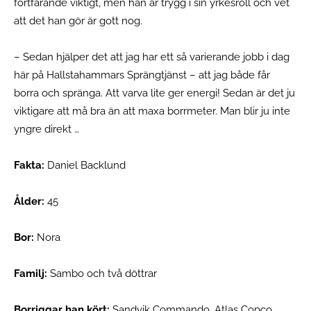
fortfarande viktigt, men han är trygg i sin yrkesroll och vet
att det han gör är gott nog.
– Sedan hjälper det att jag har ett så varierande jobb i dag
här på Hallstahammars Sprängtjänst – att jag både får
borra och spränga. Att varva lite ger energi! Sedan är det ju
viktigare att må bra än att maxa borrmeter. Man blir ju inte
yngre direkt …
Fakta:
Daniel Backlund
Ålder:
45
Bor:
Nora
Familj:
Sambo och två döttrar
Borriggar han kört:
Sandvik Commando, Atlas Copco