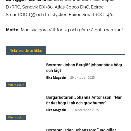
D7RRC, Sandvik DX780, Atlas Copco D9C, Epiroc
SmartROC T35 och tre stycken Epiroc SmartROC T40.
Motto:
Man ska göra rätt för sig och göra så gott man kan!
Relaterade artiklar
Borraren Johan Berglöf jobbar både högt
och lågt
Bitz Magasin
-
29 oktober 2025
Min maskin
Bergarbetaren Johanna Antonsson: ”Här
är det högt i tak och grov humor”
Bitz Magasin
-
17 september 2025
Min maskin
Borraren Örjan Johansson: ”Jag gillar