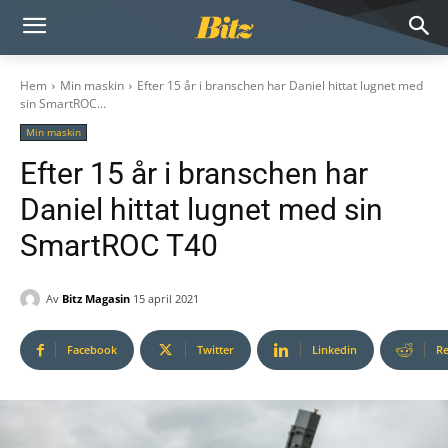
Hem
Min maskin
Efter 15 år i branschen har Daniel hittat lugnet med
sin SmartROC...
Min maskin
Efter 15 år i branschen har
Daniel hittat lugnet med sin
SmartROC T40
Av
Bitz Magasin
15 april 2021
Facebook
Twitter
Linkedin
Re