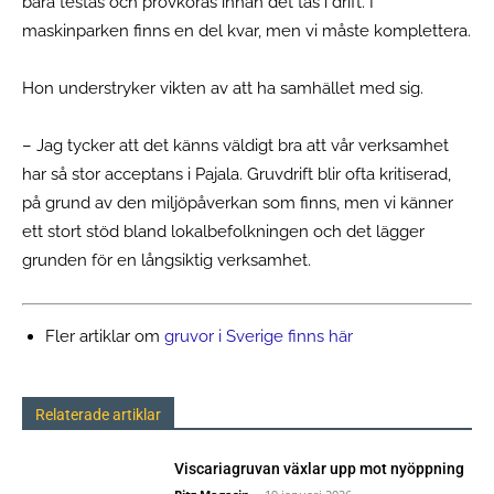
bara testas och provköras innan det tas i drift. I
maskinparken finns en del kvar, men vi måste komplettera.
Hon understryker vikten av att ha samhället med sig.
– Jag tycker att det känns väldigt bra att vår verksamhet
har så stor acceptans i Pajala. Gruvdrift blir ofta kritiserad,
på grund av den miljöpåverkan som finns, men vi känner
ett stort stöd bland lokalbefolkningen och det lägger
grunden för en långsiktig verksamhet.
Fler artiklar om
gruvor i Sverige finns här
Relaterade artiklar
Viscariagruvan växlar upp mot nyöppning