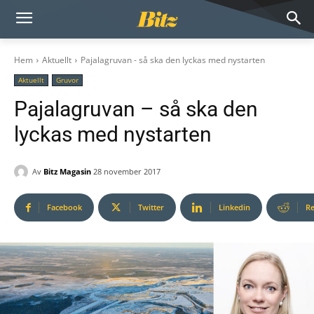
Hem
Aktuellt
Pajalagruvan - så ska den lyckas med nystarten
Aktuellt
Gruvor
Pajalagruvan – så ska den
lyckas med nystarten
Av
Bitz Magasin
28 november 2017
Facebook
Twitter
Linkedin
Re