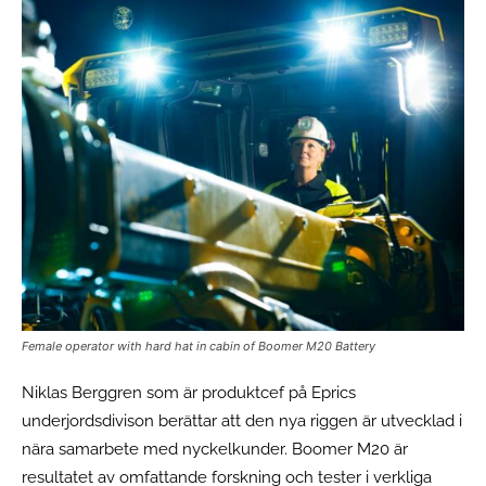
Female operator with hard hat in cabin of Boomer M20 Battery
Niklas Berggren som är produktcef på Eprics
underjordsdivison berättar att den nya riggen är utvecklad i
nära samarbete med nyckelkunder. Boomer M20 är
resultatet av omfattande forskning och tester i verkliga