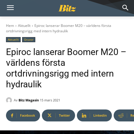
Hem
Aktuellt
Epiroc lanserar Boomer M20 – världens första
ortdrivningsrigg med intern hydraulik
Aktuellt
Gruvor
Epiroc lanserar Boomer M20 –
världens första
ortdrivningsrigg med intern
hydraulik
Av
Bitz Magasin
15 mars 2021
Facebook
Twitter
Linkedin
Re