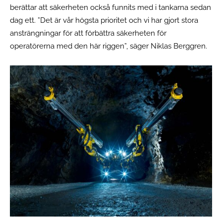
berättar att säkerheten också funnits med i tankarna sedan
dag ett. ”Det är vår högsta prioritet och vi har gjort stora
ansträngningar för att förbättra säkerheten för
operatörerna med den här riggen”, säger Niklas Berggren.