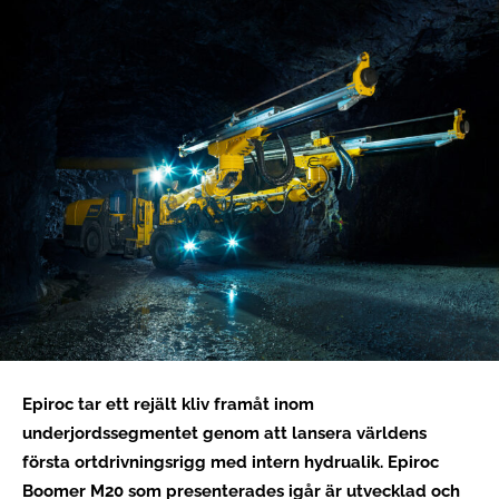
Epiroc tar ett rejält kliv framåt inom
underjordssegmentet genom att lansera världens
första ortdrivningsrigg med intern hydrualik. Epiroc
Boomer M20 som presenterades igår är utvecklad och