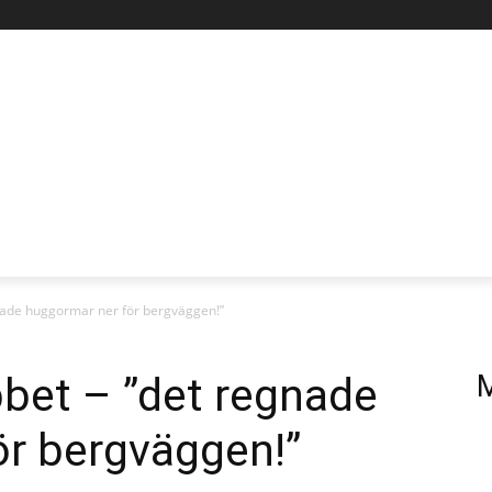
SKARPT LÄGE
BORRMÄSTARPODDEN
MORE
nade huggormar ner för bergväggen!”
bet – ”det regnade
M
ör bergväggen!”