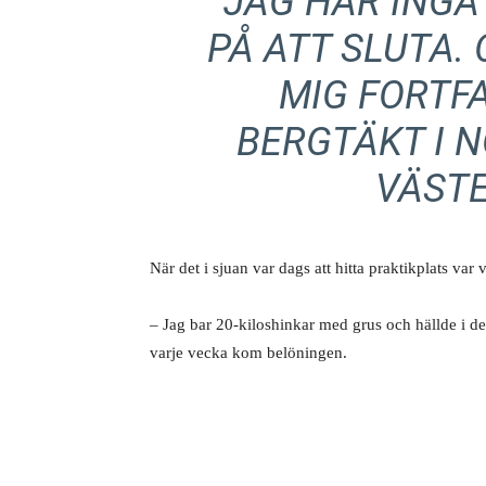
”JAG HAR INGA
PÅ ATT SLUTA. 
MIG FORTF
BERGTÄKT I 
VÄSTE
När det i sjuan var dags att hitta praktikplats var
– Jag bar 20-kiloshinkar med grus och hällde i de 
varje vecka kom belöningen.