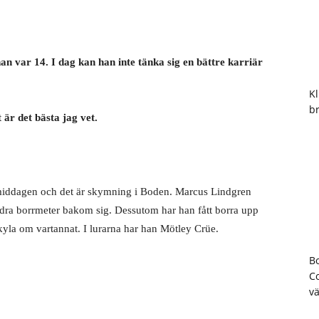
 var 14. I dag kan han inte tänka sig en bättre karriär
Kl
b
 är det bästa jag vet.
rmiddagen och det är skymning i Boden. Marcus Lindgren
hundra borrmeter bakom sig. Dessutom har han fått borra upp
 kyla om vartannat. I lurarna har han Mötley Crüe.
B
Co
vä