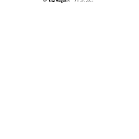
Av
Bitz Magasin
-
8 mars 2022
Facebook
Twitter
Linke