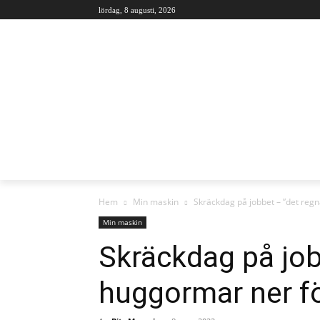
lördag, 8 augusti, 2026
AKTUELLT
GRUVOR
MIN MASKIN
Hem
Min maskin
Skräckdag på jobbet – ”det reg
Min maskin
Skräckdag på job
huggormar ner f