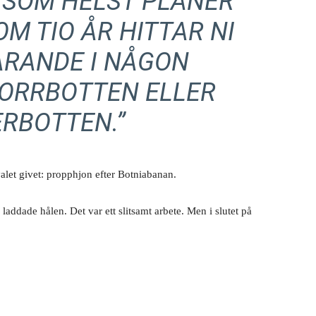
 SOM HELST PLANER
OM TIO ÅR HITTAR NI
ARANDE I NÅGON
NORRBOTTEN ELLER
RBOTTEN.”
 valet givet: propphjon efter Botniabanan.
laddade hålen. Det var ett slitsamt arbete. Men i slutet på