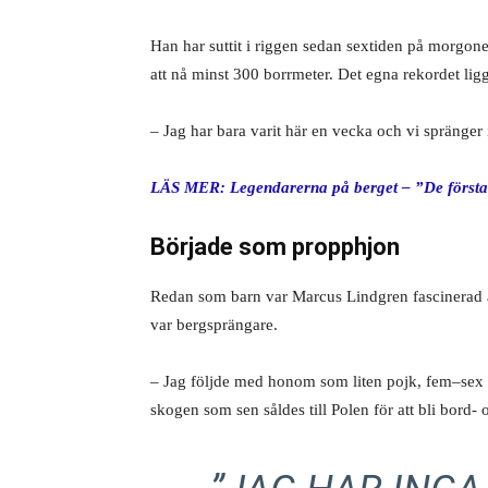
Han har suttit i riggen sedan sextiden på morgon
att nå minst 300 borrmeter. Det egna rekordet li
– Jag har bara varit här en vecka och vi spränger
LÄS MER: Legendarerna på berget – ”De första t
Började som propphjon
Redan som barn var Marcus Lindgren fascinerad 
var bergsprängare.
– Jag följde med honom som liten pojk, fem–sex å
skogen som sen såldes till Polen för att bli bord-