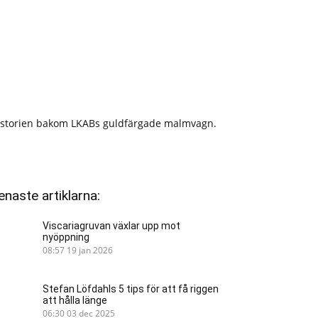
istorien bakom LKABs guldfärgade malmvagn.
enaste artiklarna:
Viscariagruvan växlar upp mot
nyöppning
08:57
19 jan 2026
Stefan Löfdahls 5 tips för att få riggen
att hålla länge
06:30
03 dec 2025