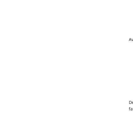
din
ReddIt
Av
De
fa