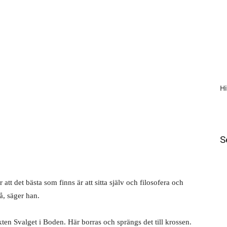
H
S
 att det bästa som finns är att sitta själv och filosofera och
å, säger han.
en Svalget i Boden. Här borras och sprängs det till krossen.