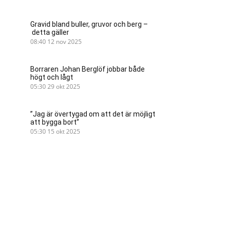
Gravid bland buller, gruvor och berg –
detta gäller
08:40
12 nov 2025
Borraren Johan Berglöf jobbar både
högt och lågt
05:30
29 okt 2025
”Jag är övertygad om att det är möjligt
att bygga bort”
05:30
15 okt 2025