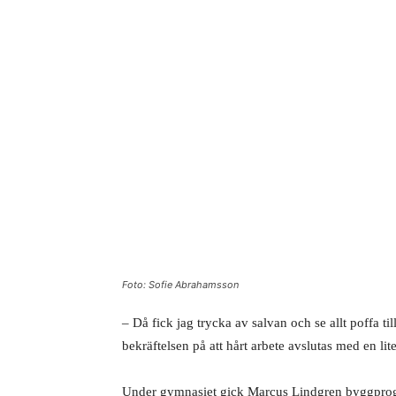
Foto: Sofie Abrahamsson
– Då fick jag trycka av salvan och se allt poffa till
bekräftelsen på att hårt arbete avslutas med en lit
Under gymnasiet gick Marcus Lindgren byggprogra