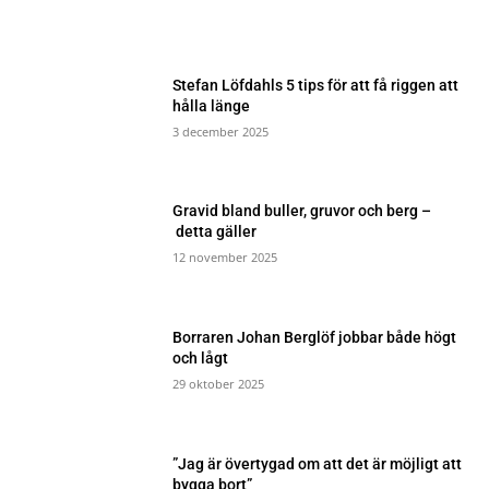
Stefan Löfdahls 5 tips för att få riggen att
hålla länge
3 december 2025
Gravid bland buller, gruvor och berg –
detta gäller
12 november 2025
Borraren Johan Berglöf jobbar både högt
och lågt
29 oktober 2025
”Jag är övertygad om att det är möjligt att
bygga bort”