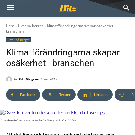
Hem
Livet på berget
Klimatförändringarna skapar osäkerhet i
branschen
Livet på berget
Klimatförändringarna skapar
osäkerhet i branschen
Av
Bitz Magasin
7 maj 2025
Facebook
Twitter
Linkedin
Re
Tuveskredet gav eko över hela Sverige. Foto: TT Bild
Att det finns risk för ras i samband med gräv- och