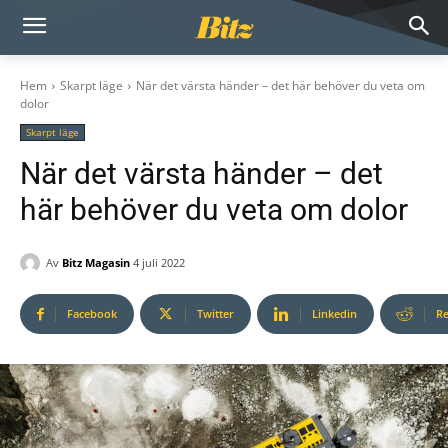
Hem
Skarpt läge
När det värsta händer – det här behöver du veta om
dolor
Skarpt läge
När det värsta händer – det
här behöver du veta om dolor
Av
Bitz Magasin
4 juli 2022
Facebook
Twitter
Linkedin
Re