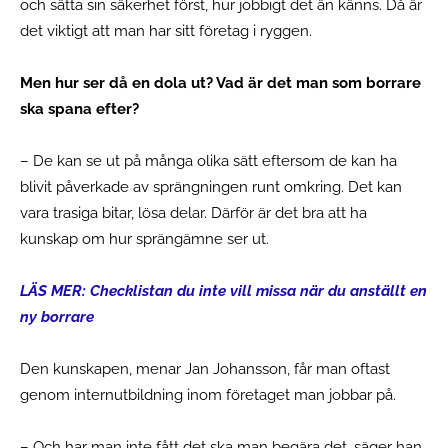
och sätta sin säkerhet först, hur jobbigt det än känns. Då är
det viktigt att man har sitt företag i ryggen.
Men hur ser då en dola ut? Vad är det man som borrare
ska spana efter?
– De kan se ut på många olika sätt eftersom de kan ha
blivit påverkade av sprängningen runt omkring. Det kan
vara trasiga bitar, lösa delar. Därför är det bra att ha
kunskap om hur sprängämne ser ut.
LÄS MER: Checklistan du inte vill missa när du anställt en
ny borrare
Den kunskapen, menar Jan Johansson, får man oftast
genom internutbildning inom företaget man jobbar på.
– Och har man inte fått det ska man begära det, säger han