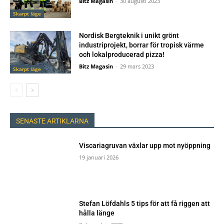
Bitz Magasin
-
30 augusti 2023
Skarpt läge
Nordisk Bergteknik i unikt grönt
industriprojekt, borrar för tropisk värme
och lokalproducerad pizza!
Bitz Magasin
-
29 mars 2023
Skarpt läge
SENASTE ARTIKLARNA
Viscariagruvan växlar upp mot nyöppning
19 januari 2026
Stefan Löfdahls 5 tips för att få riggen att
hålla länge