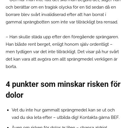
och berättar om en tragisk olycka för en tid sedan då en
borrare blev svårt invalidiserad efter att han borrat i
gammal sprängbotten som inte var tillräckligt bra rensad.
– Han skulle städa upp efter den föregående sprängaren.
Han blåste rent berget, enligt honom själv ordentligt –
men tydligen var det inte tillräckligt. Det visar på hur svårt
det kan vara att avgöra om allt sprängmedel verkligen är
borta.
4 punkter som minskar risken för
dolor
Vet du inte hur gammalt sprängmedel kan se ut och
vad du ska leta efter – utbilda dig! Kontakta gärna BEF.
Även om risken för dolor är liten – chansa aldrig!