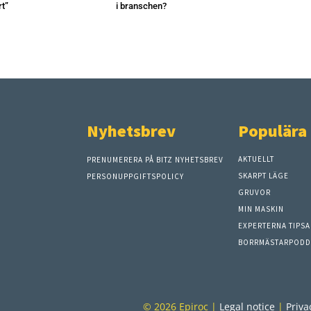
rt”
i branschen?
Nyhetsbrev
Populära
AKTUELLT
PRENUMERERA PÅ BITZ NYHETSBREV
SKARPT LÄGE
PERSONUPPGIFTSPOLICY
GRUVOR
MIN MASKIN
EXPERTERNA TIPSA
BORRMÄSTARPODD
© 2026 Epiroc |
Legal notice
|
Priva