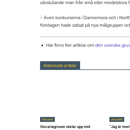
uteslutande män från små eller medelstora 
– Även konkurserna i Dannemora och i Northl
företagen hade satsat på nya målgrupper oc
Här finns fler artiklar om
den svenska gru
Relaterade artiklar
Aktuellt
Aktuellt
Viscariagruvan växlar upp mot
”Jag är över