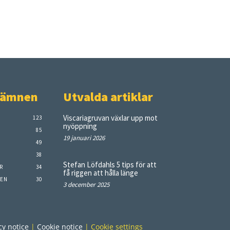
 ämnen
Utvalda artiklar
Viscariagruvan växlar upp mot
123
nyöppning
85
19 januari 2026
49
38
Stefan Löfdahls 5 tips för att
R
34
få riggen att hålla länge
EN
30
3 december 2025
cy notice
|
Cookie notice
|
Cookie settings