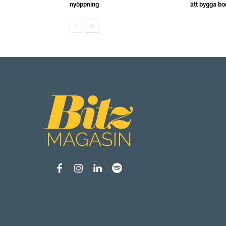
nyöppning
att bygga bo