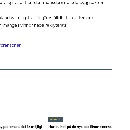
företag, eller från den mansdominerade byggsektorn.
and var negativa för jämställdheten, eftersom
h många kvinnor hade rekryterats.
vbranschen
Aktuellt
tygad om att det är möjligt
Har du koll på de nya bestämmelserna