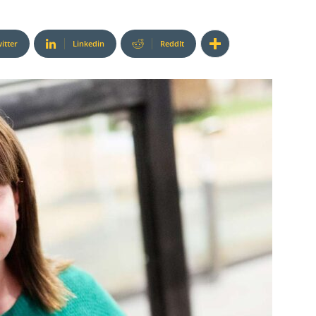
itter
Linkedin
ReddIt