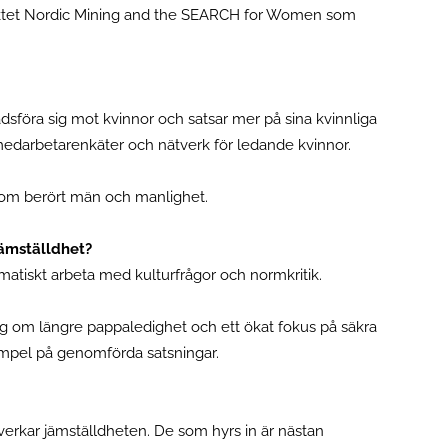
jektet Nordic Mining and the SEARCH for Women som
adsföra sig mot kvinnor och satsar mer på sina kvinnliga
medarbetarenkäter och nätverk för ledande kvinnor.
 som berört män och manlighet.
ämställdhet?
ystematiskt arbeta med kulturfrågor och normkritik.
g om längre pappaledighet och ett ökat fokus på säkra
empel på genomförda satsningar.
rkar jämställdheten. De som hyrs in är nästan