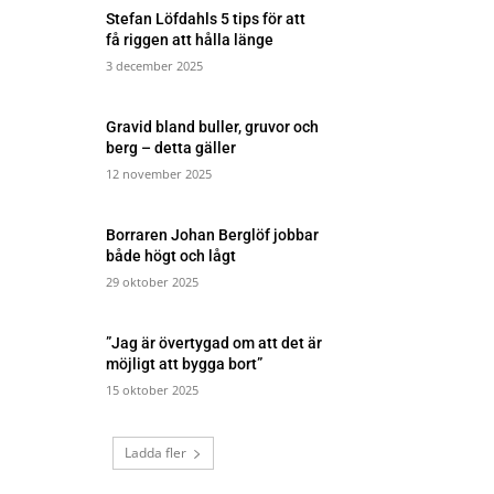
Stefan Löfdahls 5 tips för att
få riggen att hålla länge
3 december 2025
Gravid bland buller, gruvor och
berg – detta gäller
12 november 2025
Borraren Johan Berglöf jobbar
både högt och lågt
29 oktober 2025
”Jag är övertygad om att det är
möjligt att bygga bort”
15 oktober 2025
Ladda fler