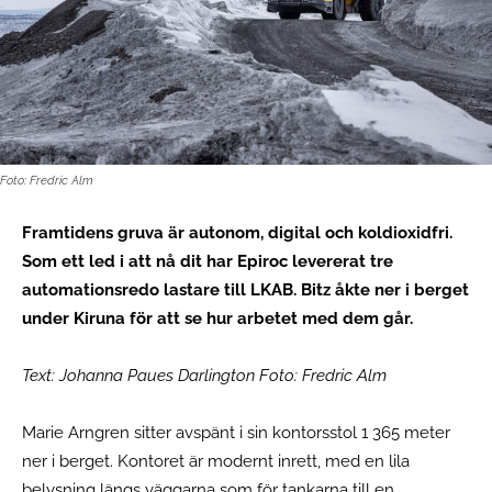
Foto: Fredric Alm
Framtidens gruva är autonom, digital och koldioxidfri.
Som ett led i att nå dit har Epiroc levererat tre
automationsredo lastare till LKAB. Bitz åkte ner i berget
under Kiruna för att se hur arbetet med dem går.
Text: Johanna Paues Darlington Foto: Fredric Alm
Marie Arngren sitter avspänt i sin kontorsstol 1 365 meter
ner i berget. Kontoret är modernt inrett, med en lila
belysning längs väggarna som för tankarna till en