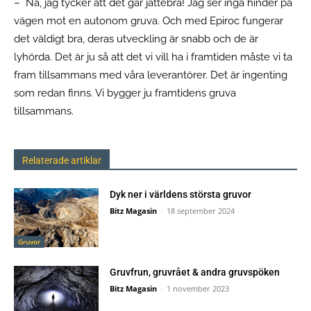
– Nä, jag tycker att det går jättebra! Jag ser inga hinder på
vägen mot en autonom gruva. Och med Epiroc fungerar
det väldigt bra, deras utveckling är snabb och de är
lyhörda. Det är ju så att det vi vill ha i framtiden måste vi ta
fram tillsammans med våra leverantörer. Det är ingenting
som redan finns. Vi bygger ju framtidens gruva
tillsammans.
Relaterade artiklar
Dyk ner i världens största gruvor
Bitz Magasin
-
18 september 2024
Gruvor
Gruvfrun, gruvrået & andra gruvspöken
Bitz Magasin
-
1 november 2023