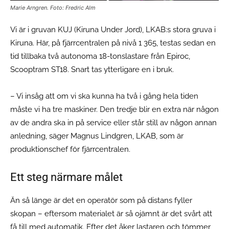
Marie Arngren. Foto: Fredric Alm
Vi är i gruvan KUJ (Kiruna Under Jord), LKAB:s stora gruva i
Kiruna. Här, på fjärrcentralen på nivå 1 365, testas sedan en
tid tillbaka två autonoma 18-tonslastare från Epiroc,
Scooptram ST18. Snart tas ytterligare en i bruk.
– Vi insåg att om vi ska kunna ha två i gång hela tiden
måste vi ha tre maskiner. Den tredje blir en extra när någon
av de andra ska in på service eller står still av någon annan
anledning, säger Magnus Lindgren, LKAB, som är
produktionschef för fjärrcentralen.
Ett steg närmare målet
Än så länge är det en operatör som på distans fyller
skopan – eftersom materialet är så ojämnt är det svårt att
få till med automatik. Efter det åker lastaren och tömmer