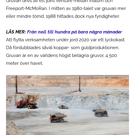
Gruvan drivs av ett joint venture mellan Inalum och
Freeport-McMoRan. I mitten av 1980-talet var gruvan mer
eller mindre tömd. 1988 hittades dock nya fyndigheter.
LÄS MER:
Från noll till hundra på bara några månader
Att flytta verksamheten under jord 2020 var ett lyckokast:
Då fördubblades såväl koppar- som guldproduktionen.
Gruvan är en av världens högst belägna gruvor, 4 500
meter över havet.