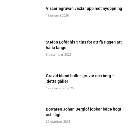
Viscariagruvan växlar upp mot nyöppning
19 januari 2026
Stefan Löfdahls 5 tips för att få riggen att
hålla länge
3 december 2025
Gravid bland buller, gruvor och berg –
detta gäller
12 november 2025
Borraren Johan Berglöf jobbar både högt
och lågt
29 oktober 2025