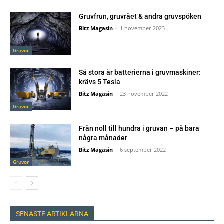
Gruvfrun, gruvrået & andra gruvspöken
Bitz Magasin
-
1 november 2023
Gruvor
Så stora är batterierna i gruvmaskiner:
krävs 5 Tesla
Bitz Magasin
-
23 november 2022
Gruvor
Från noll till hundra i gruvan – på bara
några månader
Bitz Magasin
-
6 september 2022
Gruvor
SENASTE ARTIKLARNA