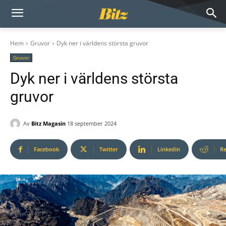
Hem
Gruvor
Dyk ner i världens största gruvor
Gruvor
Dyk ner i världens största
gruvor
Av
Bitz Magasin
18 september 2024
Facebook
Twitter
Linkedin
Re