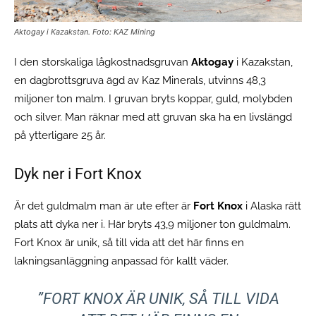
Aktogay i Kazakstan. Foto: KAZ Mining
I den storskaliga lågkostnadsgruvan
Aktogay
i Kazakstan,
en dagbrottsgruva ägd av Kaz Minerals, utvinns 48,3
miljoner ton malm. I gruvan bryts koppar, guld, molybden
och silver. Man räknar med att gruvan ska ha en livslängd
på ytterligare 25 år.
Dyk ner i Fort Knox
Är det guldmalm man är ute efter är
Fort Knox
i Alaska rätt
plats att dyka ner i. Här bryts 43,9 miljoner ton guldmalm.
Fort Knox är unik, så till vida att det här finns en
lakningsanläggning anpassad för kallt väder.
”FORT KNOX ÄR UNIK, SÅ TILL VIDA