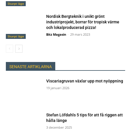
Skarpt läge
Nordisk Bergteknik i unikt grönt
industriprojekt, borrar för tropisk värme
och lokalproducerad pizza!
Bitz Magasin
-
29 mars 2023
Skarpt läge
SENASTE ARTIKLARNA
Viscariagruvan växlar upp mot nyöppning
19 januari 2026
Stefan Löfdahls 5 tips för att få riggen att
hålla länge
3 december 2025