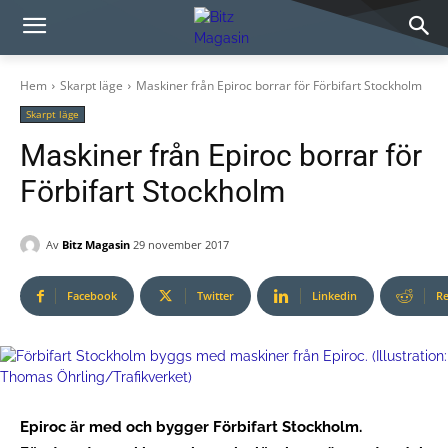
Hem
Skarpt läge
Maskiner från Epiroc borrar för Förbifart Stockholm
Skarpt läge
Maskiner från Epiroc borrar för
Förbifart Stockholm
Av
Bitz Magasin
29 november 2017
Facebook
Twitter
Linkedin
Re
Epiroc är med och bygger Förbifart Stockholm.