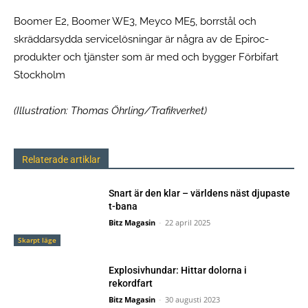
Boomer E2, Boomer WE3, Meyco ME5, borrstål och
skräddarsydda servicelösningar är några av de Epiroc-
produkter och tjänster som är med och bygger Förbifart
Stockholm
(Illustration: Thomas Öhrling/Trafikverket)
Relaterade artiklar
Snart är den klar – världens näst djupaste
t-bana
Bitz Magasin
-
22 april 2025
Skarpt läge
Explosivhundar: Hittar dolorna i
rekordfart
Bitz Magasin
-
30 augusti 2023