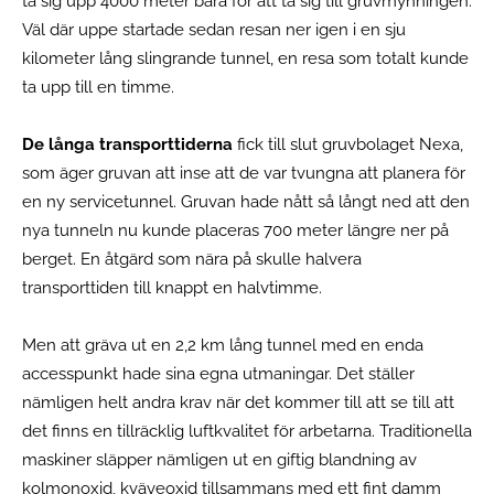
ta sig upp 4000 meter bara för att ta sig till gruvmynningen.
Väl där uppe startade sedan resan ner igen i en sju
kilometer lång slingrande tunnel, en resa som totalt kunde
ta upp till en timme.
De långa transporttiderna
fick till slut gruvbolaget Nexa,
som äger gruvan att inse att de var tvungna att planera för
en ny servicetunnel. Gruvan hade nått så långt ned att den
nya tunneln nu kunde placeras 700 meter längre ner på
berget. En åtgärd som nära på skulle halvera
transporttiden till knappt en halvtimme.
Men att gräva ut en 2,2 km lång tunnel med en enda
accesspunkt hade sina egna utmaningar. Det ställer
nämligen helt andra krav när det kommer till att se till att
det finns en tillräcklig luftkvalitet för arbetarna. Traditionella
maskiner släpper nämligen ut en giftig blandning av
kolmonoxid, kväveoxid tillsammans med ett fint damm