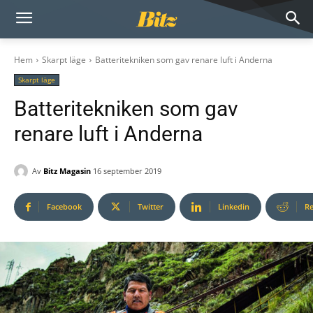
Hem
Skarpt läge
Batteritekniken som gav renare luft i Anderna
Skarpt läge
Batteritekniken som gav
renare luft i Anderna
Av
Bitz Magasin
16 september 2019
Facebook
Twitter
Linkedin
Re