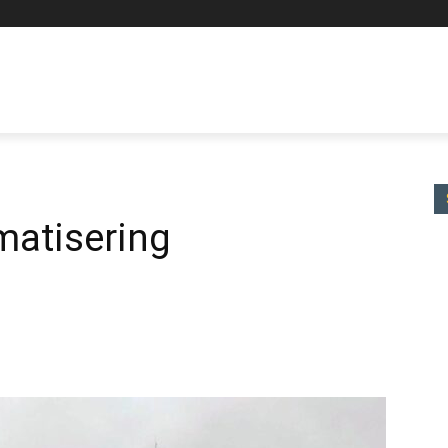
SKARPT LÄGE
BORRMÄSTARPODDEN
MORE
matisering
tter
Linkedin
ReddIt