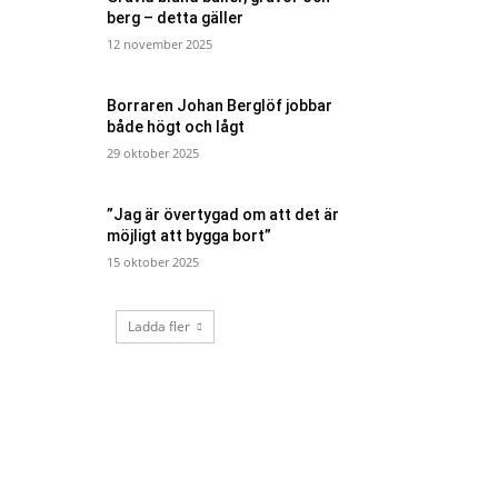
berg – detta gäller
12 november 2025
Borraren Johan Berglöf jobbar
både högt och lågt
29 oktober 2025
”Jag är övertygad om att det är
möjligt att bygga bort”
15 oktober 2025
Ladda fler