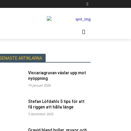
SENASTE ARTIKLARNA
Viscariagruvan växlar upp mot
nyöppning
19 januari 2026
Stefan Löfdahls 5 tips för att
få riggen att hålla länge
3 december 2025
Gravid bland buller, gruvor och