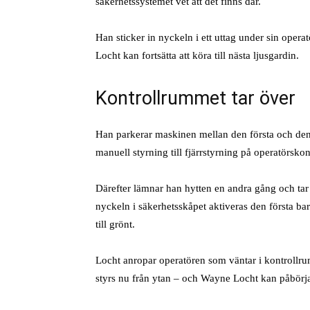
säkerhetssystemet vet att det finns där.
Han sticker in nyckeln i ett uttag under sin opera
Locht kan fortsätta att köra till nästa ljusgardin.
Kontrollrummet tar över
Han parkerar maskinen mellan den första och den 
manuell styrning till fjärrstyrning på operatörsko
Därefter lämnar han hytten en andra gång och tar u
nyckeln i säkerhetsskåpet aktiveras den första ba
till grönt.
Locht anropar operatören som väntar i kontroll
styrs nu från ytan – och Wayne Locht kan påbörja