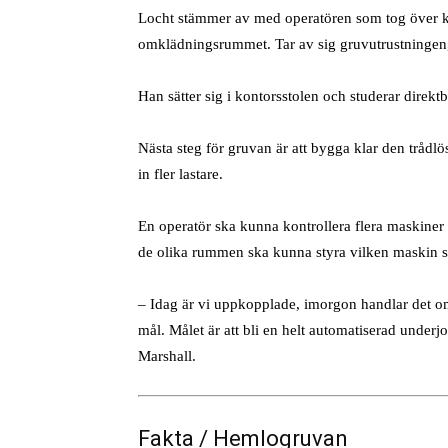
Locht stämmer av med operatören som tog över kon
omklädningsrummet. Tar av sig gruvutrustningen, 
Han sätter sig i kontorsstolen och studerar direkt
Nästa steg för gruvan är att bygga klar den trådl
in fler lastare.
En operatör ska kunna kontrollera flera maskiner 
de olika rummen ska kunna styra vilken maskin so
– Idag är vi uppkopplade, imorgon handlar det om 
mål. Målet är att bli en helt automatiserad under
Marshall.
Fakta / Hemlogruvan