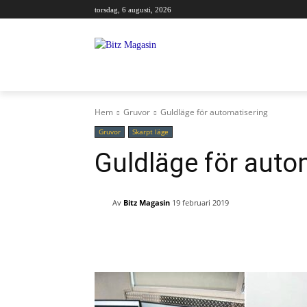
torsdag, 6 augusti, 2026
AKTUELLT
GRUVOR
MIN MASKIN
Hem
Gruvor
Guldläge för automatisering
Gruvor
Skarpt läge
Guldläge för auto
Av
Bitz Magasin
19 februari 2019
Facebook
Twi
Share