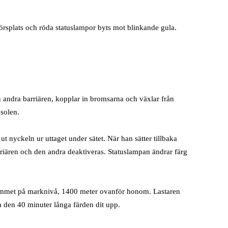
törsplats och röda statuslampor byts mot blinkande gula.
andra barriären, kopplar in bromsarna och växlar från
nsolen.
t nyckeln ur uttaget under sätet. När han sätter tillbaka
rriären och den andra deaktiveras. Statuslampan ändrar färg
rummet på marknivå, 1400 meter ovanför honom. Lastaren
 den 40 minuter långa färden dit upp.