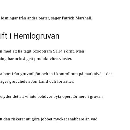
a lösningar från andra parter, säger Patrick Marshall.
rift i Hemlogruvan
n med att ha tagit Scooptram ST14 i drift. Men
ng har också gett produktivitetsvinster.
na bort från gruvmiljön och in i kontrollrum på marknivå – det
säger gruvchefen Jon Laird och fortsätter:
etyder det att vi inte behöver byta operatör nere i gruvan
 att den riskerar att göra jobbet mycket snabbare än vad