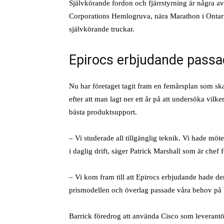
Självkörande fordon och fjärrstyrning är några a
Corporations Hemlogruva, nära Marathon i Ontari
självkörande truckar.
Epirocs erbjudande passa
Nu har företaget tagit fram en femårsplan som sk
efter att man lagt ner ett år på att undersöka vi
bästa produktsupport.
– Vi studerade all tillgänglig teknik. Vi hade möte
i daglig drift, säger Patrick Marshall som är che
– Vi kom fram till att Epirocs erbjudande hade den
prismodellen och överlag passade våra behov på b
Barrick föredrog att använda Cisco som leverantör