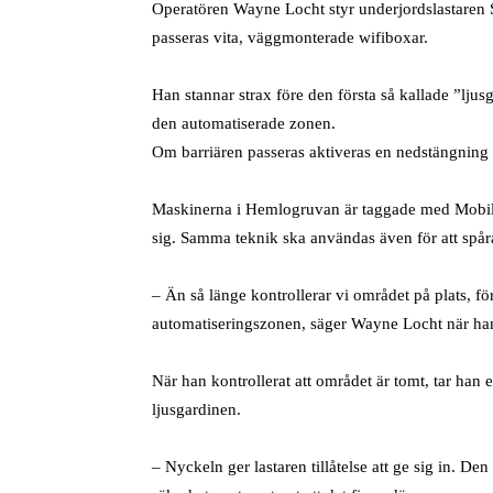
Operatören Wayne Locht styr underjordslastaren 
passeras vita, väggmonterade wifiboxar.
Han stannar strax före den första så kallade ”ljus
den automatiserade zonen.
Om barriären passeras aktiveras en nedstängning 
Maskinerna i Hemlogruvan är taggade med Mobilari
sig. Samma teknik ska användas även för att spår
– Än så länge kontrollerar vi området på plats, för
automatiseringszonen, säger Wayne Locht när han 
När han kontrollerat att området är tomt, tar han 
ljusgardinen.
– Nyckeln ger lastaren tillåtelse att ge sig in. De