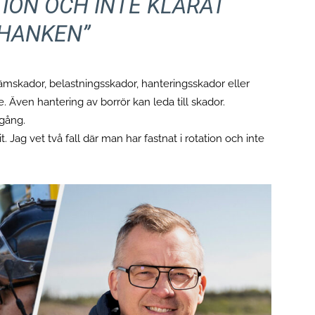
TION OCH INTE KLARAT
VHANKEN”
lämskador, belastningsskador, hanteringsskador eller
Även hantering av borrör kan leda till skador.
tgång.
. Jag vet två fall där man har fastnat i rotation och inte