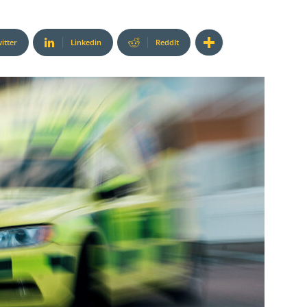
itter
Linkedin
ReddIt