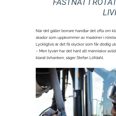
FASTNAT I ROTA
LI
När det gäller borrare handlar det ofta om k
skador som uppkommer av maskiner i rörelse. 
Lyckligtvis är det få olyckor som får dödlig u
– Men tyvärr har det hänt att människor avlidit
klarat livhanken, säger Stefan Löfdahl.