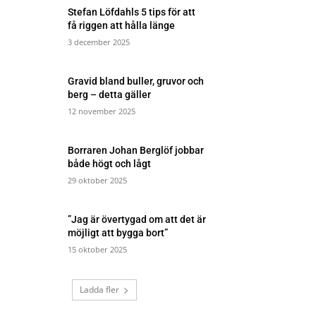
Stefan Löfdahls 5 tips för att
få riggen att hålla länge
3 december 2025
Gravid bland buller, gruvor och
berg – detta gäller
12 november 2025
Borraren Johan Berglöf jobbar
både högt och lågt
29 oktober 2025
”Jag är övertygad om att det är
möjligt att bygga bort”
15 oktober 2025
Ladda fler