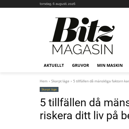
torsdag, 6 augusti, 2026
AKTUELLT
GRUVOR
MIN MASKIN
Hem
Skarpt läge
5 tillfällen då mänskliga faktorn kan
Skarpt läge
5 tillfällen då män
riskera ditt liv på 