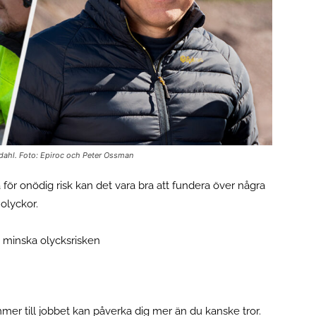
fdahl. Foto: Epiroc och
Peter Ossman
ra för onödig risk kan det vara bra att fundera över några
 olyckor.
t minska olycksrisken
er till jobbet kan påverka dig mer än du kanske tror.