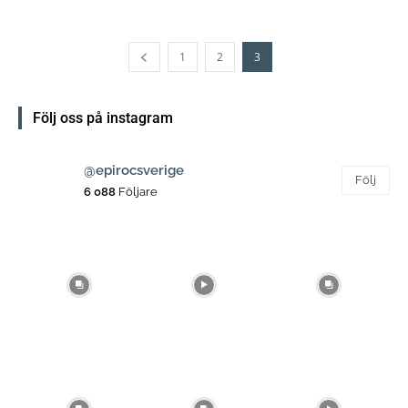
1
2
3
Följ oss på instagram
@epirocsverige
Följ
6 088
Följare