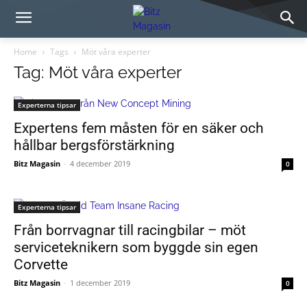
Home
Tags
Möt våra experter
Tag: Möt våra experter
Experterna tipsar
Expertens fem måsten för en säker och
hållbar bergsförstärkning
Bitz Magasin
-
4 december 2019
0
Experterna tipsar
Från borrvagnar till racingbilar – möt
serviceteknikern som byggde sin egen
Corvette
Bitz Magasin
-
1 december 2019
0