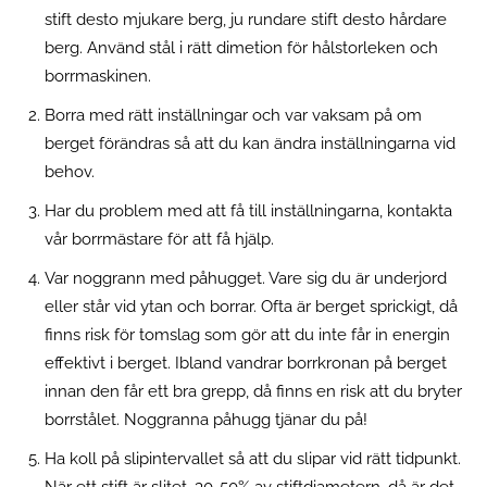
stift desto mjukare berg, ju rundare stift desto hårdare
berg. Använd stål i rätt dimetion för hålstorleken och
borrmaskinen.
Borra med rätt inställningar och var vaksam på om
berget förändras så att du kan ändra inställningarna vid
behov.
Har du problem med att få till inställningarna, kontakta
vår borrmästare för att få hjälp.
Var noggrann med påhugget. Vare sig du är underjord
eller står vid ytan och borrar. Ofta är berget sprickigt, då
finns risk för tomslag som gör att du inte får in energin
effektivt i berget. Ibland vandrar borrkronan på berget
innan den får ett bra grepp, då finns en risk att du bryter
borrstålet. Noggranna påhugg tjänar du på!
Ha koll på slipintervallet så att du slipar vid rätt tidpunkt.
När ett stift är slitet, 30-50% av stiftdiametern, då är det