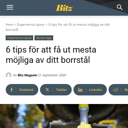
Hem
Experterna tipsar
6 tips för att få ut mesta möjliga av ditt
borrstål
Experterna tipsar
Skarpt läge
6 tips för att få ut mesta
möjliga av ditt borrstål
Av
Bitz Magasin
21 september 2020
Facebook
Twitter
Linkedin
Re