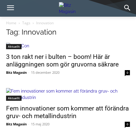
Home
Tags
Innovation
Tag: Innovation
Aktuellt
3 ton rakt ner i bulten – boom! Här är
anläggningen som gör gruvorna säkrare
Bitz Magasin
-
15 december 2020
0
Aktuellt
Fem innovationer som kommer att förändra
gruv- och metallindustrin
Bitz Magasin
-
15 maj 2020
0