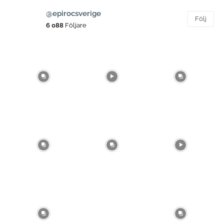
@epirocsverige
Följ
6 088
Följare