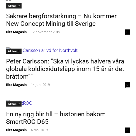
Aktuellt
Säkrare bergförstärkning – Nu kommer
New Concept Mining till Sverige
Bitz Magasin
-
12 november 2019
0
Aktuellt
Peter Carlsson: ”Ska vi lyckas halvera våra
globala koldioxidutsläpp inom 15 år är det
bråttom””
Bitz Magasin
-
14 juni 2019
0
Aktuellt
En ny rigg blir till – historien bakom
SmartROC D65
Bitz Magasin
-
6 maj 2019
0