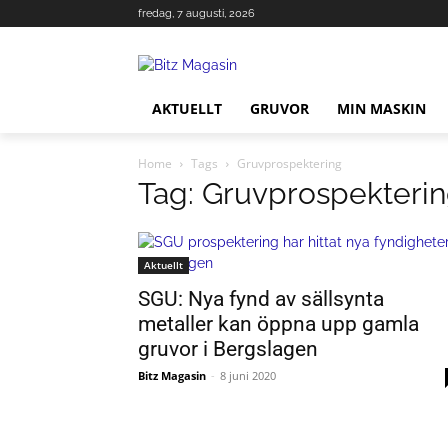
fredag, 7 augusti, 2026
AKTUELLT
GRUVOR
MIN MASKIN
Home
Tags
Gruvprospektering
Tag: Gruvprospekteri
Aktuellt
SGU: Nya fynd av sällsynta
metaller kan öppna upp gamla
gruvor i Bergslagen
Bitz Magasin
-
8 juni 2020