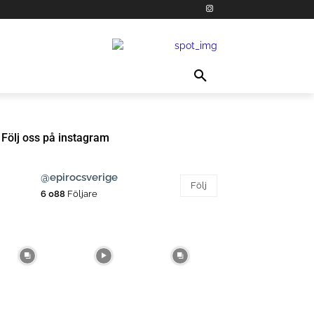
Följ oss på instagram
@epirocsverige
Följ
6 088
Följare