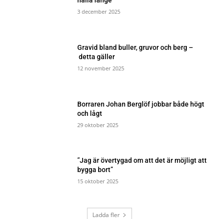
hålla länge
3 december 2025
Gravid bland buller, gruvor och berg –
detta gäller
12 november 2025
Borraren Johan Berglöf jobbar både högt
och lågt
29 oktober 2025
”Jag är övertygad om att det är möjligt att
bygga bort”
15 oktober 2025
Ladda fler