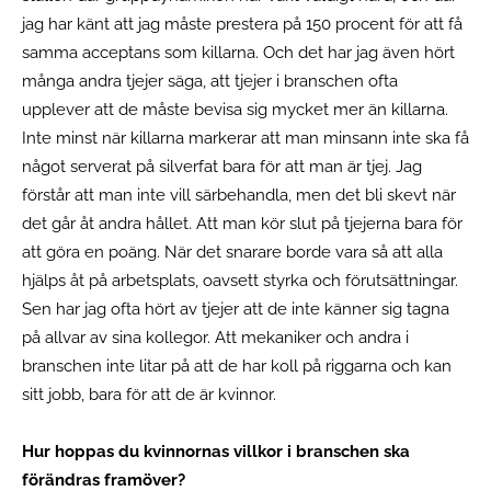
jag har känt att jag måste prestera på 150 procent för att få
samma acceptans som killarna. Och det har jag även hört
många andra tjejer säga, att tjejer i branschen ofta
upplever att de måste bevisa sig mycket mer än killarna.
Inte minst när killarna markerar att man minsann inte ska få
något serverat på silverfat bara för att man är tjej. Jag
förstår att man inte vill särbehandla, men det bli skevt när
det går åt andra hållet. Att man kör slut på tjejerna bara för
att göra en poäng. När det snarare borde vara så att alla
hjälps åt på arbetsplats, oavsett styrka och förutsättningar.
Sen har jag ofta hört av tjejer att de inte känner sig tagna
på allvar av sina kollegor. Att mekaniker och andra i
branschen inte litar på att de har koll på riggarna och kan
sitt jobb, bara för att de är kvinnor.
Hur hoppas du kvinnornas villkor i branschen ska
förändras framöver?