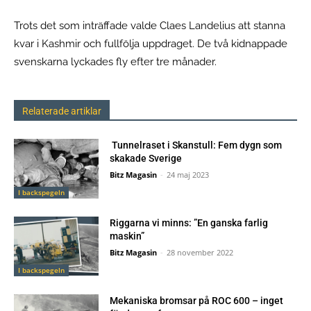
Trots det som inträffade valde Claes Landelius att stanna
kvar i Kashmir och fullfölja uppdraget. De två kidnappade
svenskarna lyckades fly efter tre månader.
Relaterade artiklar
Tunnelraset i Skanstull: Fem dygn som
skakade Sverige
Bitz Magasin
-
24 maj 2023
I backspegeln
Riggarna vi minns: ”En ganska farlig
maskin”
Bitz Magasin
-
28 november 2022
I backspegeln
Mekaniska bromsar på ROC 600 – inget