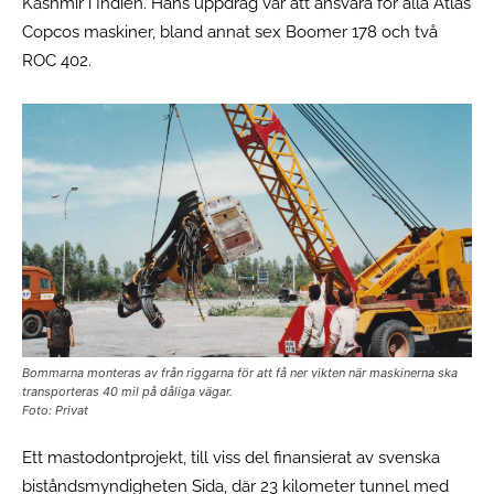
Kashmir i Indien. Hans uppdrag var att ansvara för alla Atlas
Copcos maskiner, bland annat sex Boomer 178 och två
ROC 402.
Bommarna monteras av från riggarna för att få ner vikten när maskinerna ska
transporteras 40 mil på dåliga vägar.
Foto: Privat
Ett mastodontprojekt, till viss del finansierat av svenska
biståndsmyndigheten Sida, där 23 kilometer tunnel med