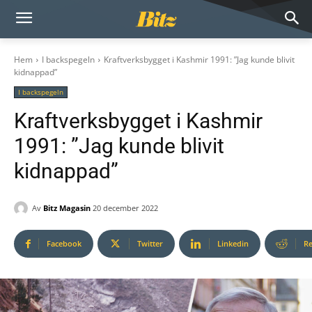
Hem
I backspegeln
Kraftverksbygget i Kashmir 1991: ”Jag kunde blivit
kidnappad”
I backspegeln
Kraftverksbygget i Kashmir
1991: ”Jag kunde blivit
kidnappad”
Av
Bitz Magasin
20 december 2022
Facebook
Twitter
Linkedin
Re