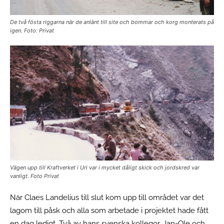
De två fösta riggarna när de anlänt till site och bommar och korg monterats på
igen. Foto: Privat
Vägen upp till Kraftverket i Uri var i mycket dåligt skick och jordskred var
vanligt. Foto Privat
När Claes Landelius till slut kom upp till området var det
lagom till påsk och alla som arbetade i projektet hade fått
en dag ledigt. Två av hans svenska kollegor, Jan-Ole och