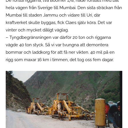
De första riggarna, två Boomer 178, hade forslats med båt
hela vägen från Sverige till Mumbai. Den sista sträckan från
Mumbai till staden Jammu och vidare till Uri, där
kraftverket skulle byggas, fick Claes själv köra. Det var
vinter och mycket dåligt väglag.
– Tyngdbegränsningen var därför 20 ton och riggarna
vägde 40 ton styck. Så vi var tvungna att demontera
bommar och laddkorg för att få ner vikten. 40 mil på en
rigg som maxar 16 km i timmen, det tog oss fem dagar.