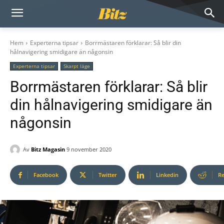
Hem
Experterna tipsar
Borrmästaren förklarar: Så blir din
hålnavigering smidigare än någonsin
Experterna tipsar
Skarpt läge
Borrmästaren förklarar: Så blir
din hålnavigering smidigare än
någonsin
Av
Bitz Magasin
9 november 2020
Facebook
Twitter
Linkedin
Re