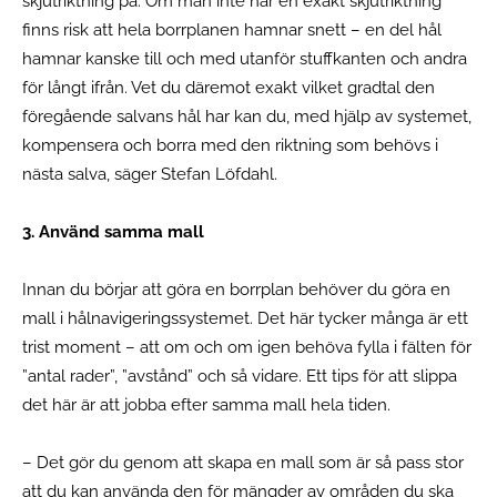
skjutriktning på. Om man inte har en exakt skjutriktning
finns risk att hela borrplanen hamnar snett – en del hål
hamnar kanske till och med utanför stuffkanten och andra
för långt ifrån. Vet du däremot exakt vilket gradtal den
föregående salvans hål har kan du, med hjälp av systemet,
kompensera och borra med den riktning som behövs i
nästa salva, säger Stefan Löfdahl.
3. Använd samma mall
Innan du börjar att göra en borrplan behöver du göra en
mall i hålnavigeringssystemet. Det här tycker många är ett
trist moment – att om och om igen behöva fylla i fälten för
”antal rader”, ”avstånd” och så vidare. Ett tips för att slippa
det här är att jobba efter samma mall hela tiden.
– Det gör du genom att skapa en mall som är så pass stor
att du kan använda den för mängder av områden du ska