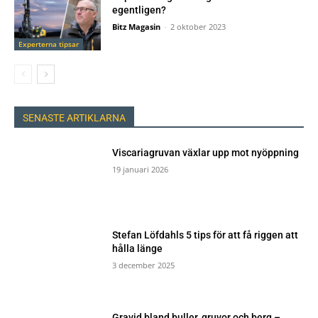
egentligen?
Bitz Magasin
-
2 oktober 2023
Experterna tipsar
SENASTE ARTIKLARNA
Viscariagruvan växlar upp mot nyöppning
19 januari 2026
Stefan Löfdahls 5 tips för att få riggen att
hålla länge
3 december 2025
Gravid bland buller, gruvor och berg –