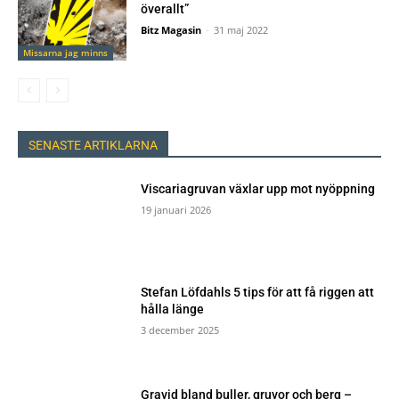
överallt”
Bitz Magasin
-
31 maj 2022
Missarna jag minns
SENASTE ARTIKLARNA
Viscariagruvan växlar upp mot nyöppning
19 januari 2026
Stefan Löfdahls 5 tips för att få riggen att
hålla länge
3 december 2025
Gravid bland buller, gruvor och berg –