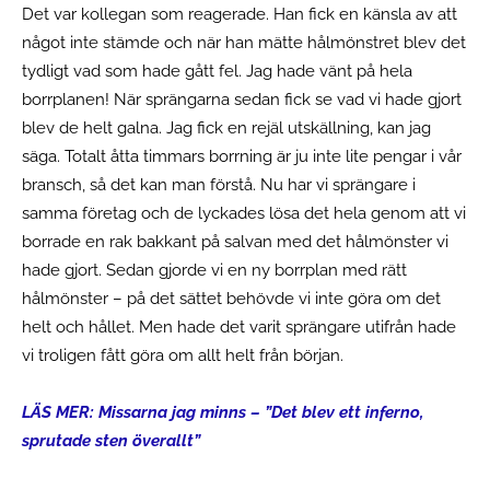
Det var kollegan som reagerade. Han fick en känsla av att
något inte stämde och när han mätte hålmönstret blev det
tydligt vad som hade gått fel. Jag hade vänt på hela
borrplanen! När sprängarna sedan fick se vad vi hade gjort
blev de helt galna. Jag fick en rejäl utskällning, kan jag
säga. Totalt åtta timmars borrning är ju inte lite pengar i vår
bransch, så det kan man förstå. Nu har vi sprängare i
samma företag och de lyckades lösa det hela genom att vi
borrade en rak bakkant på salvan med det hålmönster vi
hade gjort. Sedan gjorde vi en ny borrplan med rätt
hålmönster – på det sättet behövde vi inte göra om det
helt och hållet. Men hade det varit sprängare utifrån hade
vi troligen fått göra om allt helt från början.
LÄS MER: Missarna jag minns – ”Det blev ett inferno,
sprutade sten överallt”