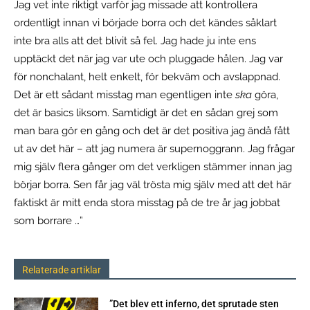
Jag vet inte riktigt varför jag missade att kontrollera
ordentligt innan vi började borra och det kändes såklart
inte bra alls att det blivit så fel. Jag hade ju inte ens
upptäckt det när jag var ute och pluggade hålen. Jag var
för nonchalant, helt enkelt, för bekväm och avslappnad.
Det är ett sådant misstag man egentligen inte
ska
göra,
det är basics liksom. Samtidigt är det en sådan grej som
man bara gör en gång och det är det positiva jag ändå fått
ut av det här – att jag numera är supernoggrann. Jag frågar
mig själv flera gånger om det verkligen stämmer innan jag
börjar borra. Sen får jag väl trösta mig själv med att det här
faktiskt är mitt enda stora misstag på de tre år jag jobbat
som borrare …”
Relaterade artiklar
”Det blev ett inferno, det sprutade sten