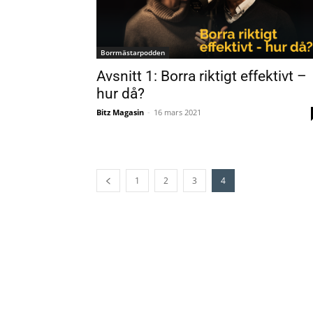
Borrmästarpodden
Avsnitt 1: Borra riktigt effektivt –
hur då?
Bitz Magasin
-
16 mars 2021
1
2
3
4