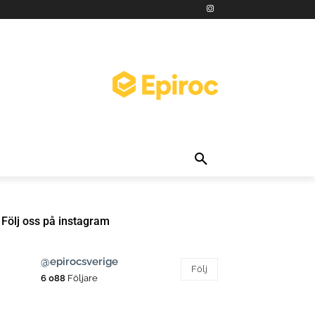
Följ oss på instagram
@epirocsverige
Följ
6 088
Följare