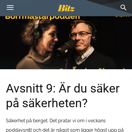
Avsnitt 9: Är du säker
på säkerheten?
Säkerhet på berget. Det pratar vi om i veckans
poddavsnitt och det är något som ligger högst upp på