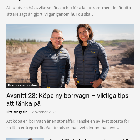
Att undvika hålavvikelser är a och o för alla borrare, men det är ofta
lättare sagt än gjort. Vi går igenom hur du ska...
Borrmästarpodden
Avsnitt 28: Köpa ny borrvagn – viktiga tips
att tänka på
Bitz Magasin
-
2 oktober 2023
Att köpa en borrvagn är en stor affär, kanske en av livet största för
en liten entreprenör. Vad behöver man veta innan man ens...