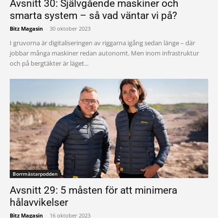
Avsnitt 30: Självgående maskiner och
smarta system – så vad väntar vi på?
Bitz Magasin
-
30 oktober 2023
I gruvorna är digitaliseringen av riggarna igång sedan länge – där
jobbar många maskiner redan autonomt. Men inom infrastruktur
och på bergtäkter är läget...
Borrmästarpodden
Avsnitt 29: 5 måsten för att minimera
hålavvikelser
Bitz Magasin
-
16 oktober 2023