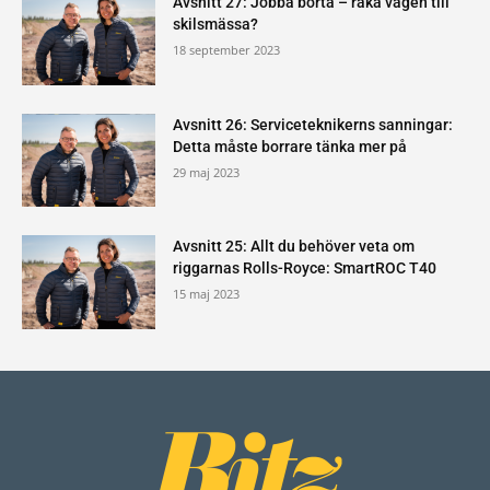
Avsnitt 27: Jobba borta – raka vägen till
skilsmässa?
18 september 2023
Avsnitt 26: Serviceteknikerns sanningar:
Detta måste borrare tänka mer på
29 maj 2023
Avsnitt 25: Allt du behöver veta om
riggarnas Rolls-Royce: SmartROC T40
15 maj 2023