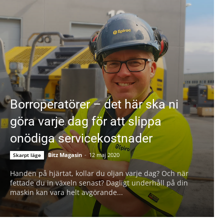
Borroperatörer – det här ska ni
göra varje dag för att slippa
onödiga servicekostnader
Bitz Magasin
-
12 maj 2020
Skarpt läge
Handen på hjärtat, kollar du oljan varje dag? Och när
fettade du in växeln senast? Dagligt underhåll på din
maskin kan vara helt avgörande...