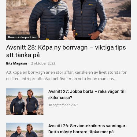
Borrmästarpodden
Avsnitt 28: Köpa ny borrvagn – viktiga tips
att tänka på
Bitz Magasin
-
2 oktober 2023
Att köpa en borrvagn är en stor affär, kanske en av livet största för
en liten entreprenör. Vad behöver man veta innan man ens...
Avsnitt 27: Jobba borta – raka vägen till
skilsmässa?
18 september 2023
Avsnitt 26: Serviceteknikerns sanningar:
Detta måste borrare tänka mer på