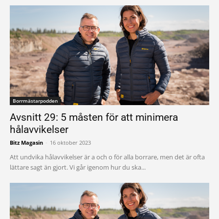
Borrmästarpodden
Avsnitt 29: 5 måsten för att minimera
hålavvikelser
Bitz Magasin
-
16 oktober 2023
Att undvika hålavvikelser är a och o för alla borrare, men det är ofta
lättare sagt än gjort. Vi går igenom hur du ska...