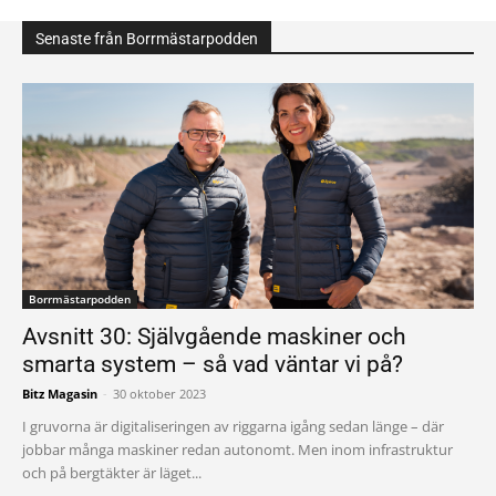
Senaste från Borrmästarpodden
Borrmästarpodden
Avsnitt 30: Självgående maskiner och
smarta system – så vad väntar vi på?
Bitz Magasin
-
30 oktober 2023
I gruvorna är digitaliseringen av riggarna igång sedan länge – där
jobbar många maskiner redan autonomt. Men inom infrastruktur
och på bergtäkter är läget...