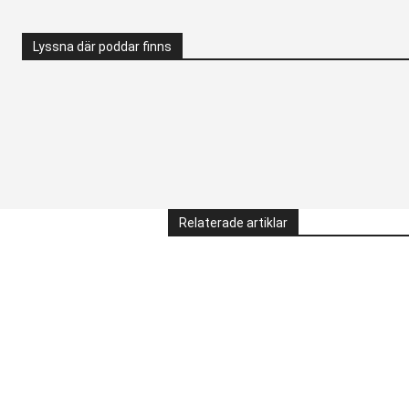
Lyssna där poddar finns
Relaterade artiklar