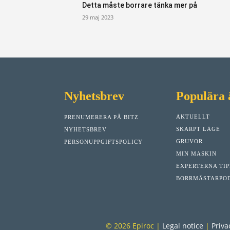
Detta måste borrare tänka mer på
29 maj 2023
Nyhetsbrev
Populära
AKTUELLT
PRENUMERERA PÅ BITZ
SKARPT LÄGE
NYHETSBREV
GRUVOR
PERSONUPPGIFTSPOLICY
MIN MASKIN
EXPERTERNA TI
BORRMÄSTARPO
© 2026 Epiroc |
Legal notice
|
Priva