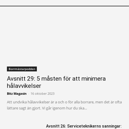
Borrmästarpodden
Avsnitt 29: 5 måsten för att minimera
hålavvikelser
Bitz Magasin
-
16 oktober 2023
Att undvika hålavvikelser är a och o för alla borrare, men det är ofta
lättare sagt än gjort. Vi går igenom hur du ska...
Avsnitt 26: Serviceteknikerns sanningar: