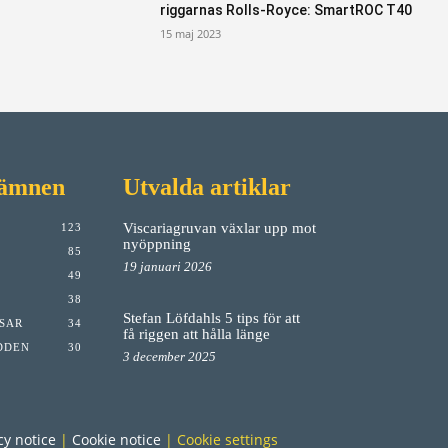
riggarnas Rolls-Royce: SmartROC T40
15 maj 2023
 ämnen
Utvalda artiklar
Viscariagruvan växlar upp mot
123
nyöppning
85
19 januari 2026
49
38
Stefan Löfdahls 5 tips för att
PSAR
34
få riggen att hålla länge
DDEN
30
3 december 2025
cy notice
|
Cookie notice
|
Cookie settings