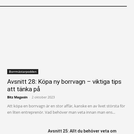
Borrmästarpodden
Avsnitt 28: Köpa ny borrvagn – viktiga tips
att tänka på
Bitz Magasin
-
2 oktober 2023
Att köpa en borrvagn är en stor affär, kanske en av livet största för
en liten entreprenör. Vad behöver man veta innan man ens...
Avsnitt 25: Allt du behöver veta om