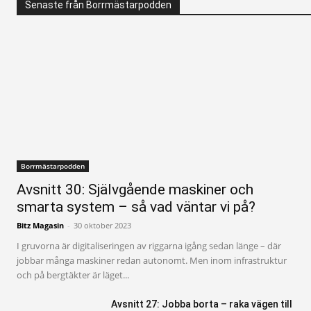
Senaste från Borrmästarpodden
Borrmästarpodden
Avsnitt 30: Självgående maskiner och
smarta system – så vad väntar vi på?
Bitz Magasin
-
30 oktober 2023
I gruvorna är digitaliseringen av riggarna igång sedan länge – där
jobbar många maskiner redan autonomt. Men inom infrastruktur
och på bergtäkter är läget...
Avsnitt 27: Jobba borta – raka vägen till