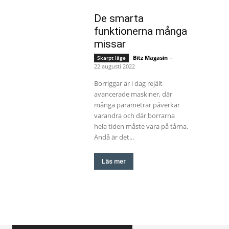
De smarta
funktionerna många
missar
Bitz Magasin
-
Skarpt läge
22 augusti 2022
Borriggar är i dag rejält
avancerade maskiner, där
många parametrar påverkar
varandra och där borrarna
hela tiden måste vara på tårna.
Ändå är det...
Läs mer