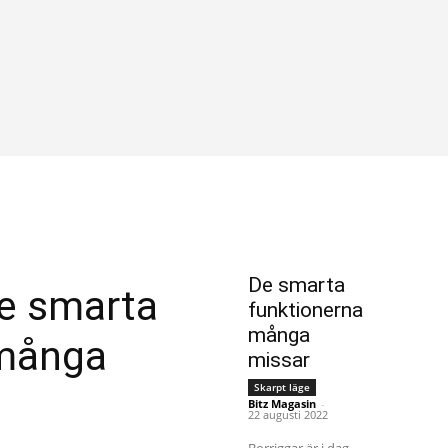
De smarta
De smarta
funktionerna
många
 många
missar
Skarpt läge
Bitz Magasin
-
22 augusti 2022
Borriggar är i dag