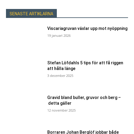
SENASTE ARTIKLARNA
Viscariagruvan växlar upp mot nyöppning
19 januari 2026
Stefan Löfdahls 5 tips för att få riggen
att hålla länge
3 december 2025
Gravid bland buller, gruvor och berg –
detta gäller
12 november 2025
Borraren Johan Berglöf jobbar både