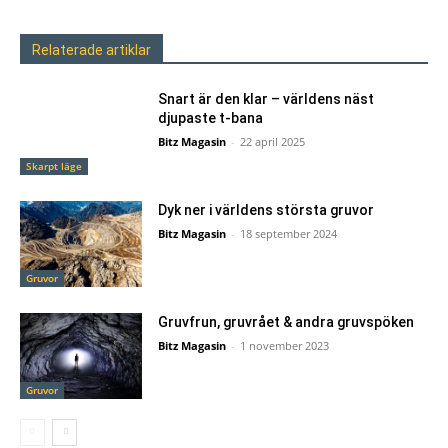
Relaterade artiklar
Snart är den klar – världens näst
djupaste t-bana
Bitz Magasin
-
22 april 2025
Skarpt läge
Dyk ner i världens största gruvor
Bitz Magasin
-
18 september 2024
Gruvor
Gruvfrun, gruvrået & andra gruvspöken
Bitz Magasin
-
1 november 2023
Gruvor