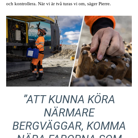
och kontrollera. När vi är två turas vi om, säger Pierre.
”ATT KUNNA KÖRA
NÄRMARE
BERGVÄGGAR, KOMMA